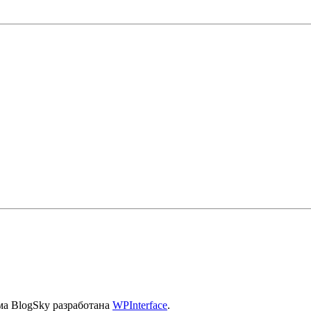
ма BlogSky разработана
WPInterface
.