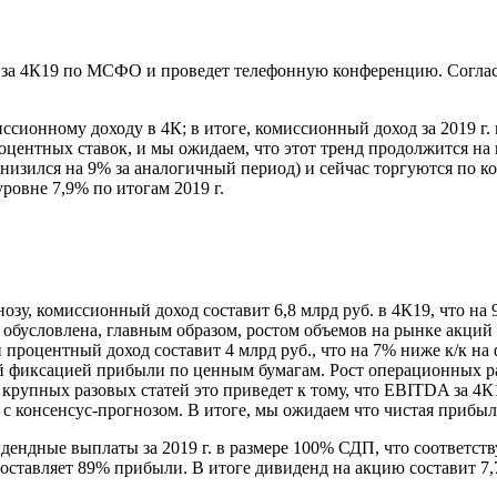
 за 4К19 по МСФО и проведет телефонную конференцию. Согласн
сионному доходу в 4К; в итоге, комиссионный доход за 2019 г.
роцентных ставок, и мы ожидаем, что этот тренд продолжится на
низился на 9% за аналогичный период) и сейчас торгуются по к
ровне 7,9% по итогам 2019 г.
зу, комиссионный доход составит 6,8 млрд руб. в 4К19, что на 
ыла обусловлена, главным образом, ростом объемов на рынке акци
процентный доход составит 4 млрд руб., что на 7% ниже к/к на 
торой фиксацией прибыли по ценным бумагам. Рост операционных 
я крупных разовых статей это приведет к тому, что EBITDA за 4К1
 с консенсус-прогнозом. В итоге, мы ожидаем что чистая прибыль 
идендные выплаты за 2019 г. в размере 100% СДП, что соответс
 составляет 89% прибыли. В итоге дивиденд на акцию составит 7,