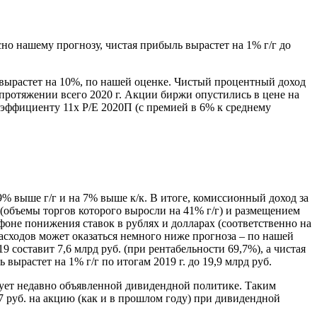
о нашему прогнозу, чистая прибыль вырастет на 1% г/г до
 вырастет на 10%, по нашей оценке. Чистый процентный доход
 протяжении всего 2020 г. Акции биржи опустились в цене на
оэффициенту 11x P/E 2020П (с премией в 6% к среднему
9% выше г/г и на 7% выше к/к. В итоге, комиссионный доход за
й (объемы торгов которого выросли на 41% г/г) и размещением
фоне понижения ставок в рублях и долларах (соответственно на
расходов может оказаться немного ниже прогноза – по нашей
9 составит 7,6 млрд руб. (при рентабельности 69,7%), а чистая
вырастет на 1% г/г по итогам 2019 г. до 19,9 млрд руб.
твует недавно объявленной дивидендной политике. Таким
7 руб. на акцию (как и в прошлом году) при дивидендной