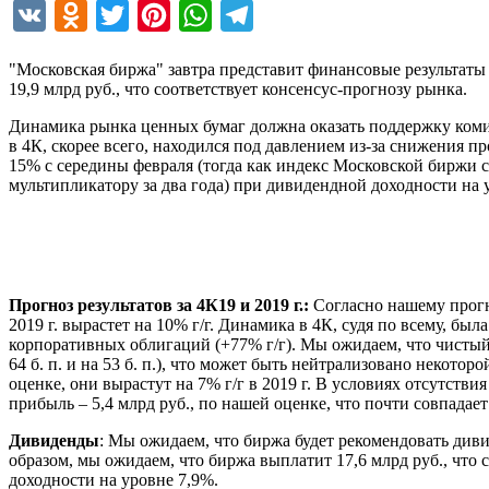
VK
Odnoklassniki
Twitter
Pinterest
WhatsApp
Telegram
"Московская биржа" завтра представит финансовые результаты
19,9 млрд руб., что соответствует консенсус-прогнозу рынка.
Динамика рынка ценных бумаг должна оказать поддержку комис
в 4К, скорее всего, находился под давлением из-за снижения п
15% с середины февраля (тогда как индекс Московской биржи с
мультипликатору за два года) при дивидендной доходности на у
Прогноз результатов за 4К19 и 2019 г.:
Согласно нашему прогно
2019 г. вырастет на 10% г/г. Динамика в 4К, судя по всему, б
корпоративных облигаций (+77% г/г). Мы ожидаем, что чистый 
64 б. п. и на 53 б. п.), что может быть нейтрализовано неко
оценке, они вырастут на 7% г/г в 2019 г. В условиях отсутстви
прибыль – 5,4 млрд руб., по нашей оценке, что почти совпадает
Дивиденды
: Мы ожидаем, что биржа будет рекомендовать див
образом, мы ожидаем, что биржа выплатит 17,6 млрд руб., что
доходности на уровне 7,9%.