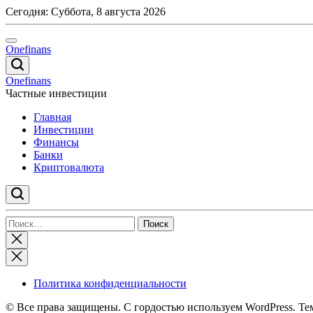
Перейти
Сегодня:
Суббота, 8 августа 2026
к
содержимому
Onefinans
Onefinans
Частные инвестиции
Главная
Инвестиции
Финансы
Банки
Криптовалюта
Найти:
Закрыть
поиск
Политика конфиденциальности
© Все права защищены. С гордостью используем WordPress. Те