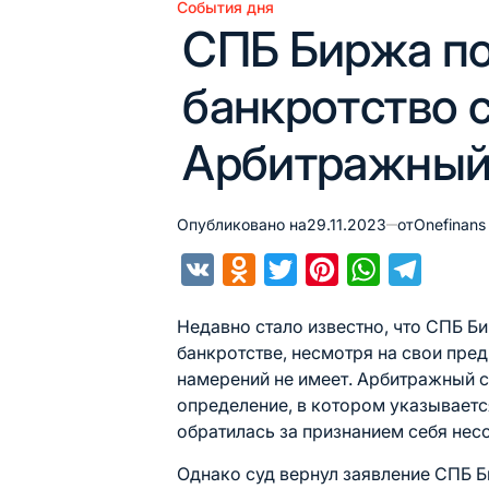
События дня
Опубликовано
СПБ Биржа по
в
банкротство 
Арбитражный 
Опубликовано на
29.11.2023
от
Onefinans
VK
Odnoklassniki
Twitter
Pinterest
WhatsApp
Telegra
Недавно стало известно, что СПБ Б
банкротстве, несмотря на свои пред
намерений не имеет. Арбитражный 
определение, в котором указываетс
обратилась за признанием себя нес
Однако суд вернул заявление СПБ 