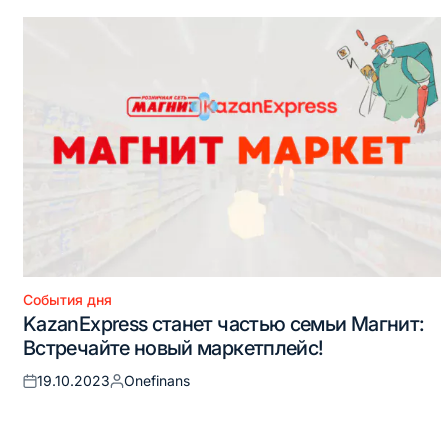
События дня
Опубликовано
KazanExpress станет частью семьи Магнит:
в
Встречайте новый маркетплейс!
19.10.2023
Onefinans
Опубликовано
Запись
на
от