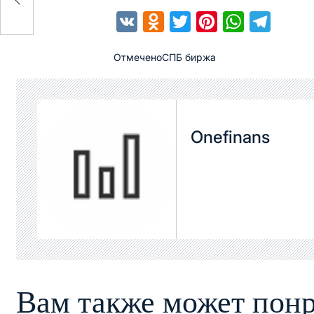
VK
Odnoklassniki
Twitter
Pinterest
WhatsApp
Telegra
Отмечено
СПБ биржа
Onefinans
Вам также может понр