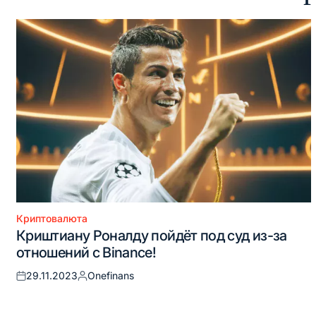
Криптовалюта
Опубликовано
Криштиану Роналду пойдёт под суд из-за
в
отношений с Binance!
29.11.2023
Onefinans
Опубликовано
Запись
на
от