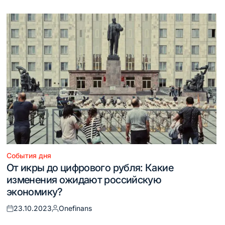
События дня
Опубликовано
От икры до цифрового рубля: Какие
в
изменения ожидают российскую
экономику?
23.10.2023
Onefinans
Опубликовано
Запись
на
от