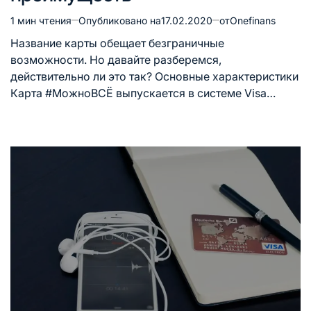
1 мин чтения
Опубликовано на
17.02.2020
от
Onefinans
Расчётное
время
Название карты обещает безграничные
чтения
возможности. Но давайте разберемся,
действительно ли это так? Основные характеристики
Карта #МожноВСЁ выпускается в системе Visa…