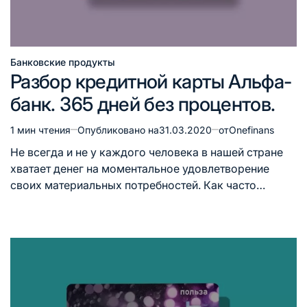
Банковские продукты
Опубликовано
Разбор кредитной карты Альфа-
в
банк. 365 дней без процентов.
1 мин чтения
Опубликовано на
31.03.2020
от
Onefinans
Расчётное
время
Не всегда и не у каждого человека в нашей стране
чтения
хватает денег на моментальное удовлетворение
своих материальных потребностей. Как часто…