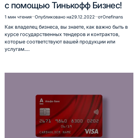
с помощью Тинькофф Бизнес!
1 мин чтения
Опубликовано на
29.12.2022
от
Onefinans
Расчётное
время
Как владелец бизнеса, вы знаете, как важно быть в
чтения
курсе государственных тендеров и контрактов,
которые соответствуют вашей продукции или
услугам.…