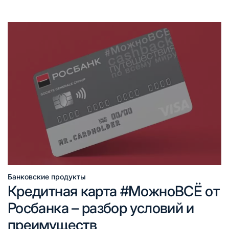
Банковские продукты
Опубликовано
Кредитная карта #МожноВСЁ от
в
Росбанка – разбор условий и
преимуществ