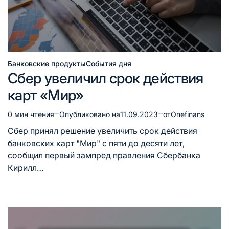
Банковские продукты
События дня
Опубликовано
Сбер увеличил срок действия
в
карт «Мир»
0 мин чтения
Опубликовано на
11.09.2023
от
Onefinans
Расчётное
время
Сбер принял решение увеличить срок действия
чтения
банковских карт "Мир" с пяти до десяти лет,
сообщил первый зампред правления Сбербанка
Кирилл…