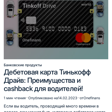
Банковские продукты
Опубликовано
Дебетовая карта Тинькофф
в
Драйв: Преимущества и
cashback для водителей!
1 мин чтения
Опубликовано на
14.02.2023
от
Onefinans
Расчётное
время
Если вы водитель, проводящий много времени в
чтения
дороге, вам может быть интересна дебетовая карта,