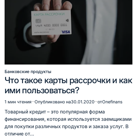
Банковские продукты
Опубликовано
Что такое карты рассрочки и как
в
ими пользоваться?
1 мин чтения
Опубликовано на
30.01.2020
от
Onefinans
Расчётное
время
Товарный кредит – это популярная форма
чтения
финансирования, которая используется заемщиками
для покупки различных продуктов и заказа услуг. В
отличие от…