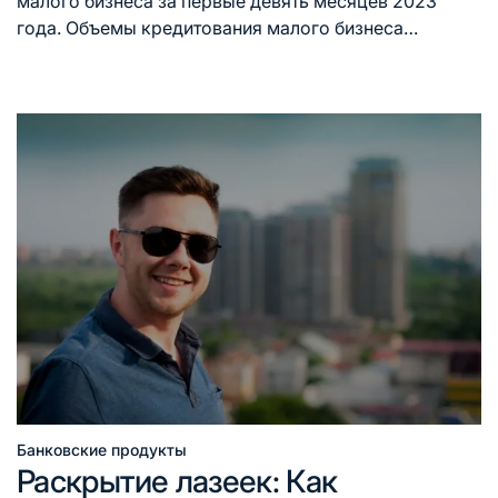
малого бизнеса за первые девять месяцев 2023
года. Объемы кредитования малого бизнеса…
Банковские продукты
Опубликовано
Раскрытие лазеек: Как
в