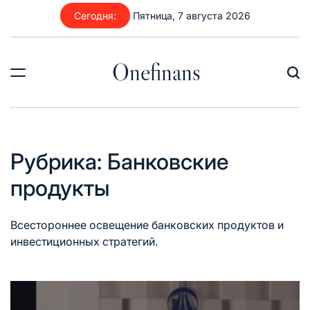
Перейти
Сегодня:
Пятница, 7 августа 2026
к
содержимому
Onefinans
Рубрика:
Банковские
продукты
Всестороннее освещение банковских продуктов и
инвестиционных стратегий.