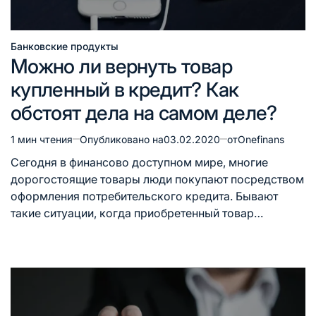
Банковские продукты
Опубликовано
Можно ли вернуть товар
в
купленный в кредит? Как
обстоят дела на самом деле?
1 мин чтения
Опубликовано на
03.02.2020
от
Onefinans
Расчётное
время
Сегодня в финансово доступном мире, многие
чтения
дорогостоящие товары люди покупают посредством
оформления потребительского кредита. Бывают
такие ситуации, когда приобретенный товар…