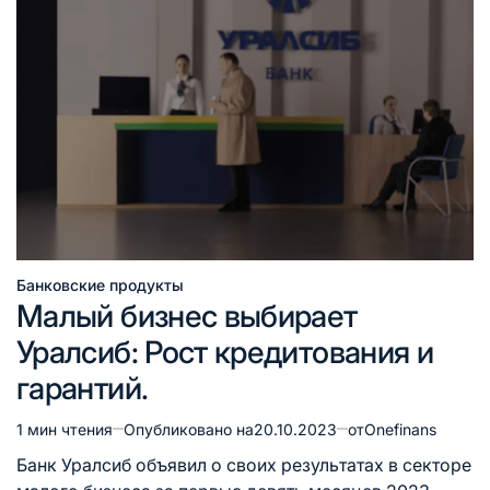
Банковские продукты
Опубликовано
Малый бизнес выбирает
в
Уралсиб: Рост кредитования и
гарантий.
1 мин чтения
Опубликовано на
20.10.2023
от
Onefinans
Расчётное
время
Банк Уралсиб объявил о своих результатах в секторе
чтения