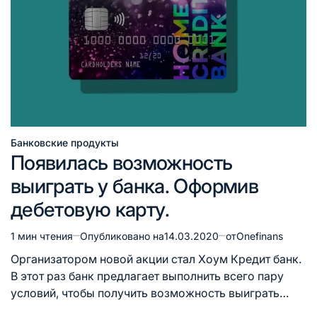
Банковские продукты
Опубликовано
Появилась возможность
в
выиграть у банка. Оформив
дебетовую карту.
1 мин чтения
Опубликовано на
14.03.2020
от
Onefinans
Расчётное
время
Организатором новой акции стал Хоум Кредит банк.
чтения
В этот раз банк предлагает выполнить всего пару
условий, чтобы получить возможность выиграть…