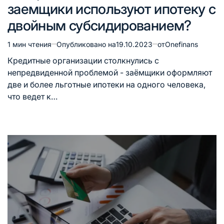
заемщики используют ипотеку с
двойным субсидированием?
1 мин чтения
Опубликовано на
19.10.2023
от
Onefinans
Расчётное
время
Кредитные организации столкнулись с
чтения
непредвиденной проблемой - заёмщики оформляют
две и более льготные ипотеки на одного человека,
что ведет к…