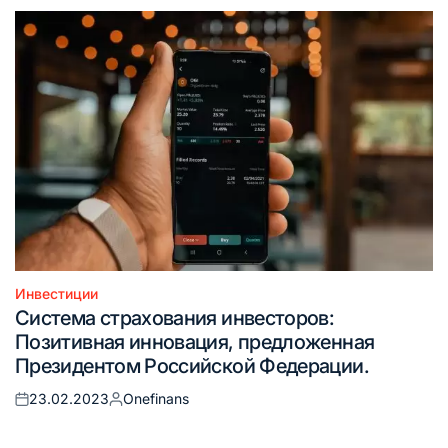
Инвестиции
Опубликовано
Система страхования инвесторов:
в
Позитивная инновация, предложенная
Президентом Российской Федерации.
23.02.2023
Onefinans
Опубликовано
Запись
на
от