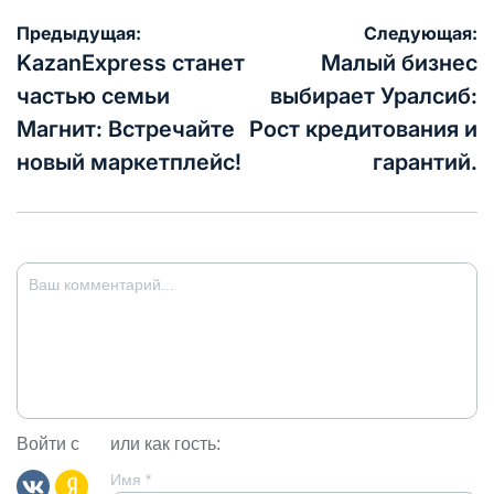
Навигация
Предыдущая:
Следующая:
по
KazanExpress станет
Малый бизнес
записям
частью семьи
выбирает Уралсиб:
Магнит: Встречайте
Рост кредитования и
новый маркетплейс!
гарантий.
Войти с
или как гость:
Имя
*