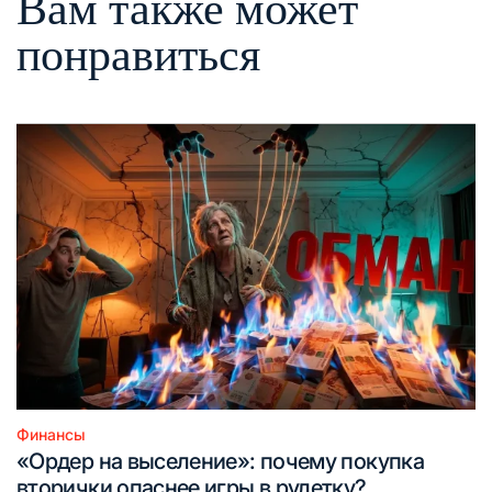
Вам также может
понравиться
Финансы
Опубликовано
«Ордер на выселение»: почему покупка
в
вторички опаснее игры в рулетку?