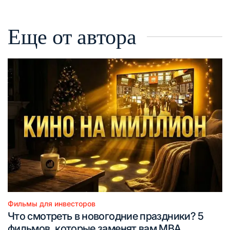
Еще от автора
Фильмы для инвесторов
Опубликовано
Что смотреть в новогодние праздники? 5
в
фильмов, которые заменят вам MBA.