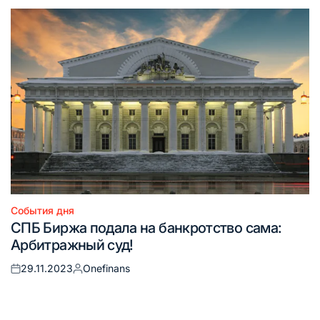
События дня
Опубликовано
СПБ Биржа подала на банкротство сама:
в
Арбитражный суд!
29.11.2023
Onefinans
Опубликовано
Запись
на
от