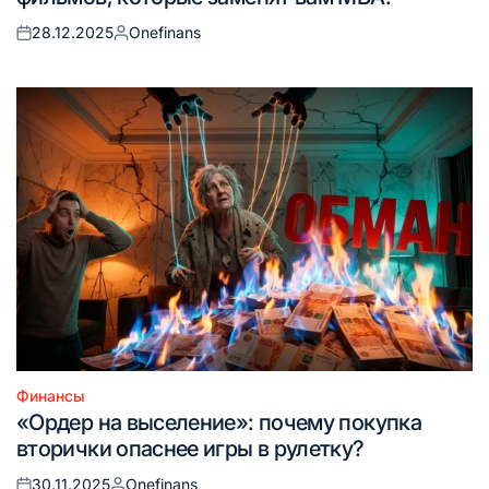
28.12.2025
Onefinans
Опубликовано
Запись
на
от
Финансы
Опубликовано
«Ордер на выселение»: почему покупка
в
вторички опаснее игры в рулетку?
30.11.2025
Onefinans