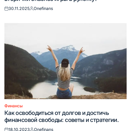
30.11.2025
Onefinans
Опубликовано
Запись
на
от
Финансы
Опубликовано
Как освободиться от долгов и достичь
в
финансовой свободы: советы и стратегии.
18.10.2023
Onefinans