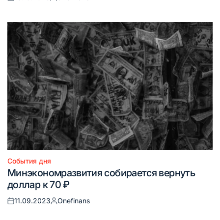
Опубликовано
Запись
на
от
События дня
Опубликовано
Минэкономразвития собирается вернуть
в
доллар к 70 ₽
11.09.2023
Onefinans
Опубликовано
Запись
на
от