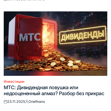
Опубликовано
Запись
на
от
Инвестиции
Опубликовано
МТС: Дивидендная ловушка или
в
недооцененный алмаз? Разбор без прикрас
23.11.2025
Onefinans
Опубликовано
Запись
на
от