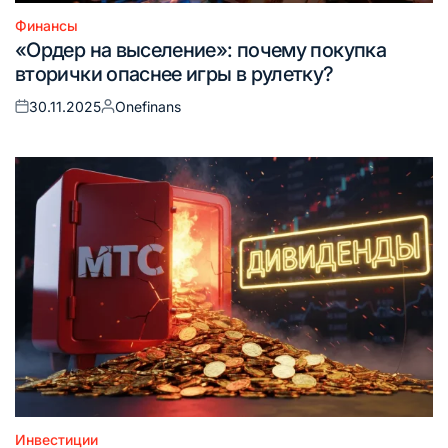
Финансы
Опубликовано
«Ордер на выселение»: почему покупка
в
вторички опаснее игры в рулетку?
30.11.2025
Onefinans
Опубликовано
Запись
на
от
Инвестиции