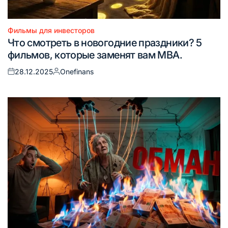
Фильмы для инвесторов
Опубликовано
Что смотреть в новогодние праздники? 5
в
фильмов, которые заменят вам MBA.
28.12.2025
Onefinans
Опубликовано
Запись
на
от