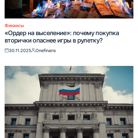
Финансы
Опубликовано
«Ордер на выселение»: почему покупка
в
вторички опаснее игры в рулетку?
30.11.2025
Onefinans
Опубликовано
Запись
на
от