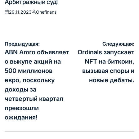
Арбитражный суд!
29.11.2023
Onefinans
Опубликовано
Запись
на
от
Навигация
Предыдущая:
Следующая:
по
ABN Amro объявляет
Ordinals запускает
записям
о выкупе акций на
NFT на биткоин,
500 миллионов
вызывая споры и
евро, поскольку
новые дебаты.
доходы за
четвертый квартал
превзошли
ожидания!