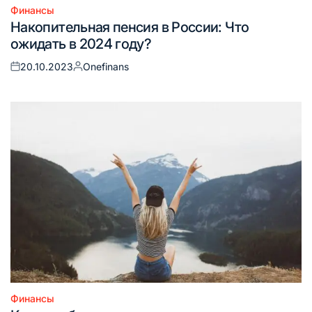
Финансы
Опубликовано
Накопительная пенсия в России: Что
в
ожидать в 2024 году?
20.10.2023
Onefinans
Опубликовано
Запись
на
от
Финансы
Опубликовано