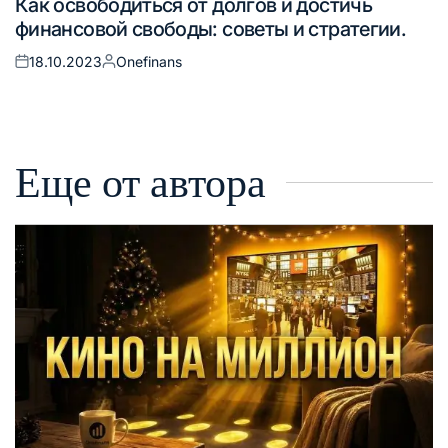
Как освободиться от долгов и достичь
в
финансовой свободы: советы и стратегии.
18.10.2023
Onefinans
Опубликовано
Запись
на
от
Еще от автора