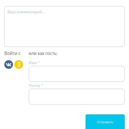
Войти с
или как гость:
Имя
*
Почта
*