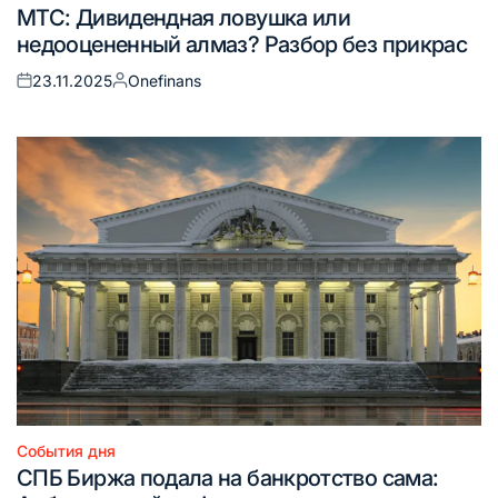
Опубликовано
МТС: Дивидендная ловушка или
в
недооцененный алмаз? Разбор без прикрас
23.11.2025
Onefinans
Опубликовано
Запись
на
от
События дня
Опубликовано
СПБ Биржа подала на банкротство сама:
в