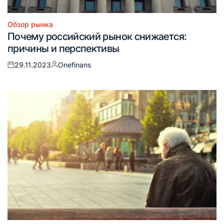
Обзор рынка
Опубликовано
Почему российский рынок снижается:
в
причины и перспективы
29.11.2023
Onefinans
Опубликовано
Запись
на
от