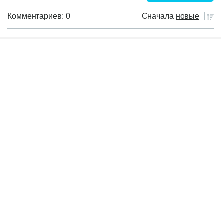
Комментариев: 0
Сначала
новые
Пока еще не было комментариев
Банковские продукты
Инвест книги
Инвестиции
Криптовалюта
Налоги
Обзор рынка
События дня
Фильмы для инвесторов
Финансы