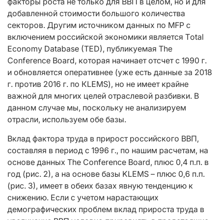
факторы роста не только для ВВП в целом, но и для
добавленной стоимости большого количества
секторов. Другим источником данных по MFP с
включением российской экономики является Тotal
Economy Database (TED), публикуемая The
Conference Board, которая начинает отсчет с 1990 г.
и обновляется оперативнее (уже есть данные за 2018
г. против 2016 г. по КLEMS), но не имеет крайне
важной для многих целей отраслевой разбивки. В
данном случае мы, поскольку не анализируем
отрасли, используем обе базы.
Вклад фактора труда в прирост российского ВВП,
составляя в период с 1996 г., по нашим расчетам, на
основе данных The Conference Board, плюс 0,4 п.п. в
год (рис. 2), а на основе базы KLEMS – плюс 0,6 п.п.
(рис. 3), имеет в обеих базах явную тенденцию к
снижению. Если с учетом нарастающих
демографических проблем вклад прироста труда в