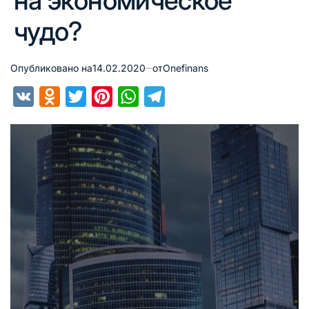
на экономическое
чудо?
Опубликовано на
14.02.2020
от
Onefinans
VK
Odnoklassniki
Twitter
Pinterest
WhatsApp
Telegram