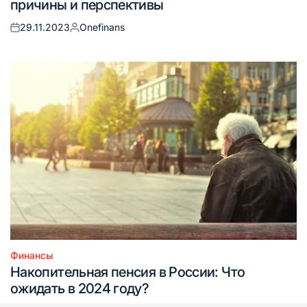
причины и перспективы
29.11.2023
Onefinans
Опубликовано
Запись
на
от
Финансы
Опубликовано
Накопительная пенсия в России: Что
в
ожидать в 2024 году?