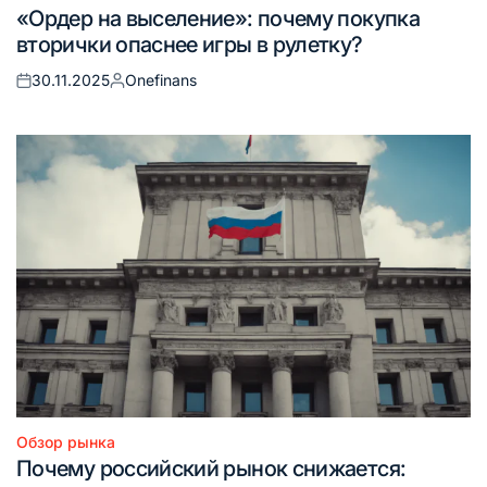
Опубликовано
«Ордер на выселение»: почему покупка
в
вторички опаснее игры в рулетку?
30.11.2025
Onefinans
Опубликовано
Запись
на
от
Обзор рынка
Опубликовано
Почему российский рынок снижается:
в