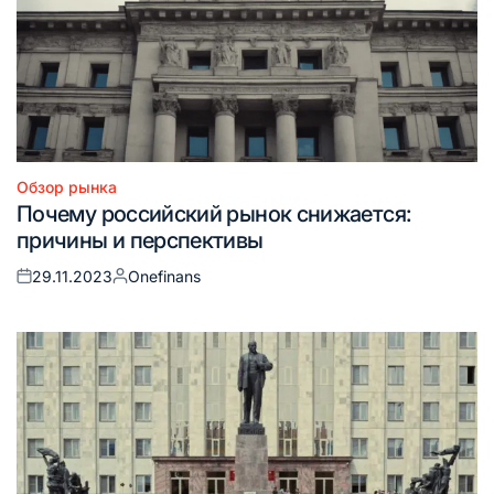
Обзор рынка
Опубликовано
Почему российский рынок снижается:
в
причины и перспективы
29.11.2023
Onefinans
Опубликовано
Запись
на
от