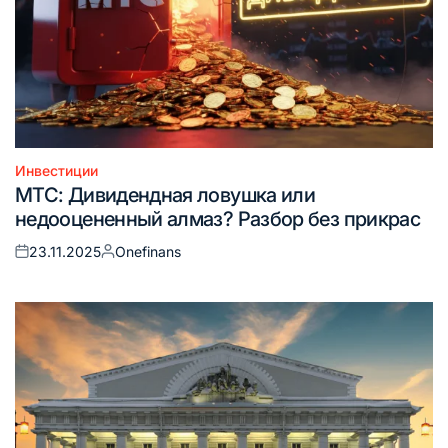
Инвестиции
Опубликовано
МТС: Дивидендная ловушка или
в
недооцененный алмаз? Разбор без прикрас
23.11.2025
Onefinans
Опубликовано
Запись
на
от