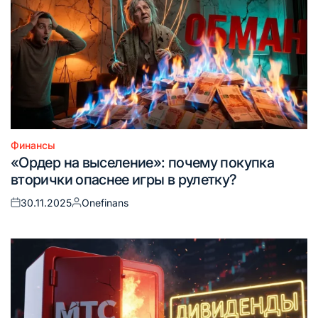
Финансы
Опубликовано
«Ордер на выселение»: почему покупка
в
вторички опаснее игры в рулетку?
30.11.2025
Onefinans
Опубликовано
Запись
на
от