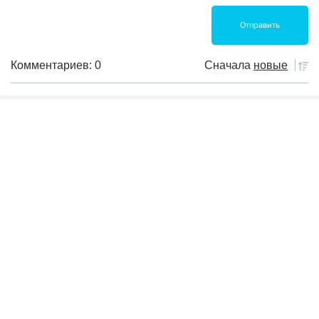
Комментариев: 0
Сначала
новые
Пока еще не было комментариев
Банковские продукты
Инвест книги
Инвестиции
Криптовалюта
Налоги
Обзор рынка
События дня
Фильмы для инвесторов