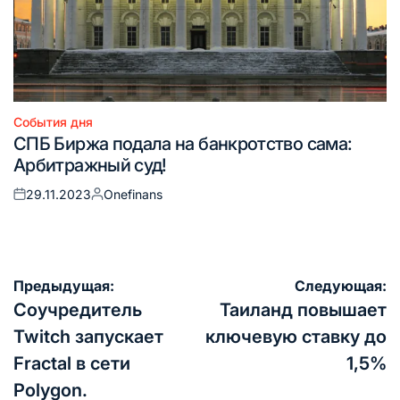
События дня
Опубликовано
СПБ Биржа подала на банкротство сама:
в
Арбитражный суд!
29.11.2023
Onefinans
Опубликовано
Запись
на
от
Навигация
Предыдущая:
Следующая:
по
Соучредитель
Таиланд повышает
записям
Twitch запускает
ключевую ставку до
Fractal в сети
1,5%
Polygon.