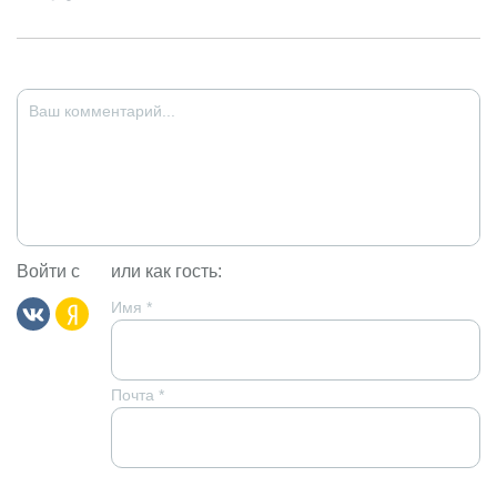
Войти с
или как гость:
Имя
*
Почта
*