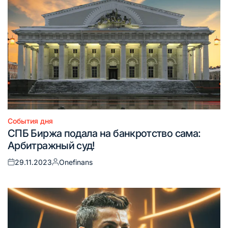
События дня
Опубликовано
СПБ Биржа подала на банкротство сама:
в
Арбитражный суд!
29.11.2023
Onefinans
Опубликовано
Запись
на
от