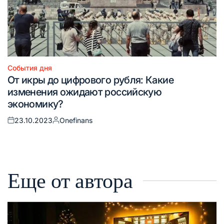
События дня
Опубликовано
От икры до цифрового рубля: Какие
в
изменения ожидают российскую
экономику?
23.10.2023
Onefinans
Опубликовано
Запись
на
от
Еще от автора