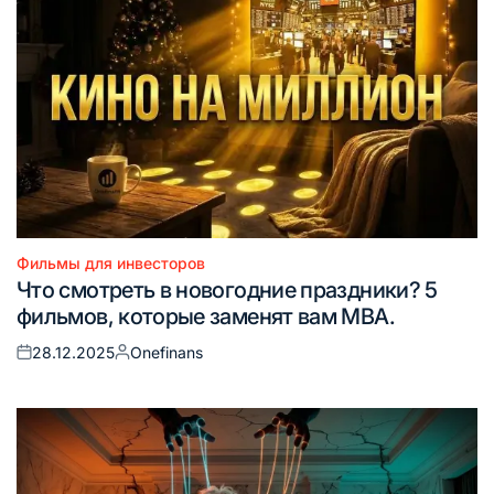
Фильмы для инвесторов
Опубликовано
Что смотреть в новогодние праздники? 5
в
фильмов, которые заменят вам MBA.
28.12.2025
Onefinans
Опубликовано
Запись
на
от