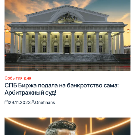
События дня
Опубликовано
СПБ Биржа подала на банкротство сама:
в
Арбитражный суд!
29.11.2023
Onefinans
Опубликовано
Запись
на
от