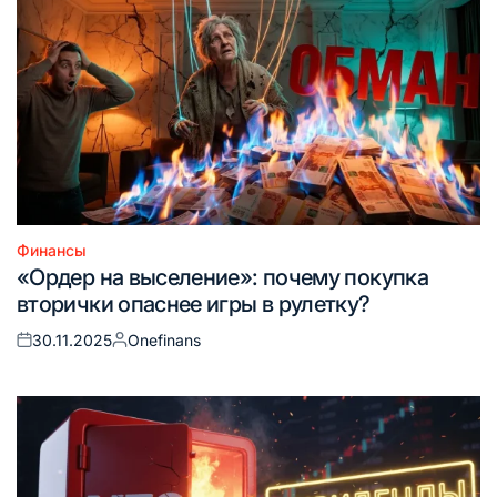
Финансы
Опубликовано
«Ордер на выселение»: почему покупка
в
вторички опаснее игры в рулетку?
30.11.2025
Onefinans
Опубликовано
Запись
на
от