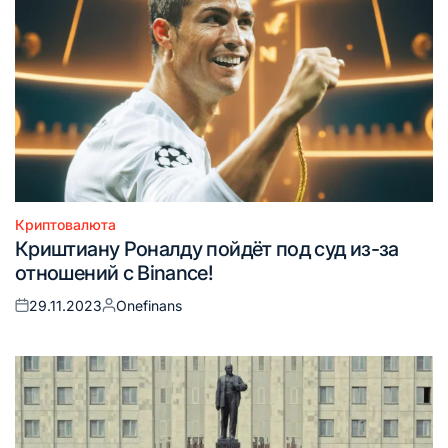
Криптовалюта
Опубликовано
Криштиану Роналду пойдёт под суд из-за
в
отношений с Binance!
29.11.2023
Onefinans
Опубликовано
Запись
на
от