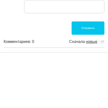
Комментариев: 0
Сначала
новые
Пока еще не было комментариев
Банковские продукты
Инвест книги
Инвестиции
Криптовалюта
Налоги
Обзор рынка