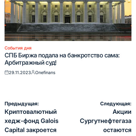
События дня
Опубликовано
СПБ Биржа подала на банкротство сама:
в
Арбитражный суд!
29.11.2023
Onefinans
Опубликовано
Запись
на
от
Навигация
Предыдущая:
Следующая:
по
Криптовалютный
Акции
записям
хедж-фонд Galois
Сургутнефтегаза
Capital закроется
остаются