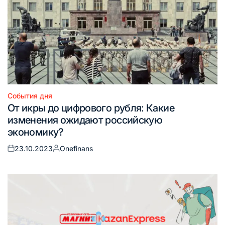
События дня
Опубликовано
От икры до цифрового рубля: Какие
в
изменения ожидают российскую
экономику?
23.10.2023
Onefinans
Опубликовано
Запись
на
от