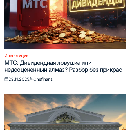
Инвестиции
Опубликовано
МТС: Дивидендная ловушка или
в
недооцененный алмаз? Разбор без прикрас
23.11.2025
Onefinans
Опубликовано
Запись
на
от