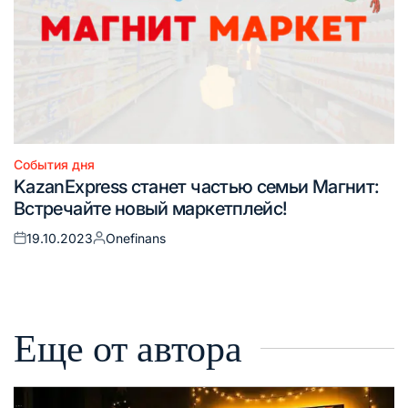
События дня
Опубликовано
KazanExpress станет частью семьи Магнит:
в
Встречайте новый маркетплейс!
19.10.2023
Onefinans
Опубликовано
Запись
на
от
Еще от автора