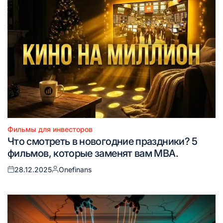
Фильмы для инвесторов
Опубликовано
Что смотреть в новогодние праздники? 5
в
фильмов, которые заменят вам MBA.
28.12.2025
Onefinans
Опубликовано
Запись
на
от