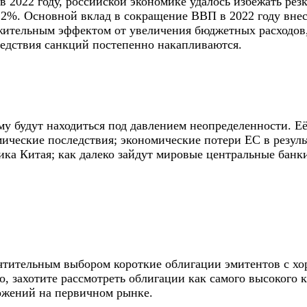
 2022 году, российской экономике удалось избежать резк
 12%. Основной вклад в сокращение ВВП в 2022 году вн
жительным эффектом от увеличения бюджетных расходов,
ледствия санкций постепенно накапливаются.
у будут находиться под давлением неопределенности. Её
ические последствия; экономические потери ЕС в результ
тика Китая; как далеко зайдут мировые центральные бан
очтительным выбором короткие облигации эмитентов с х
, захотите рассмотреть облигации как самого высокого к
ожений на первичном рынке.