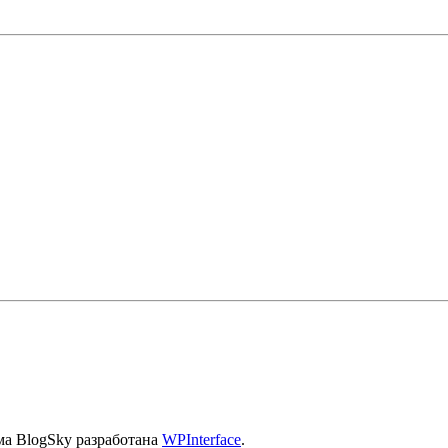
ма BlogSky разработана
WPInterface
.