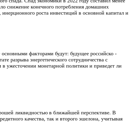
ого спада. Спад экономики в 2022 году составил менее
есло снижение конечного потребления домашних
 инерционного роста инвестиций в основной капитал и
 основными факторами будут: будущее российско -
ате разрыва энергетического сотрудничества с
ки в ужесточении монетарной политики и приведет ли
орошей ликвидностью в ближайшей перспективе. В
редитного качества, так и второго эшелона, учитывая