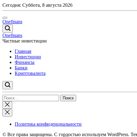
Перейти
Сегодня:
Суббота, 8 августа 2026
к
содержимому
Onefinans
Onefinans
Частные инвестиции
Главная
Инвестиции
Финансы
Банки
Криптовалюта
Найти:
Закрыть
поиск
Политика конфиденциальности
© Все права защищены. С гордостью используем WordPress. Те