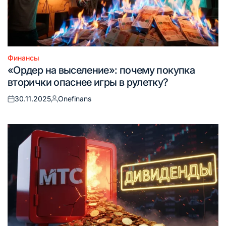
Финансы
Опубликовано
«Ордер на выселение»: почему покупка
в
вторички опаснее игры в рулетку?
30.11.2025
Onefinans
Опубликовано
Запись
на
от