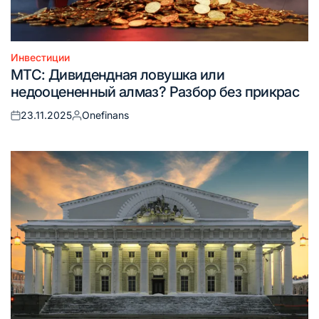
Инвестиции
Опубликовано
МТС: Дивидендная ловушка или
в
недооцененный алмаз? Разбор без прикрас
23.11.2025
Onefinans
Опубликовано
Запись
на
от