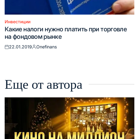
Инвестиции
Опубликовано
Какие налоги нужно платить при торговле
в
на фондовом рынке
22.01.2019
Onefinans
Опубликовано
Запись
на
от
Еще от автора