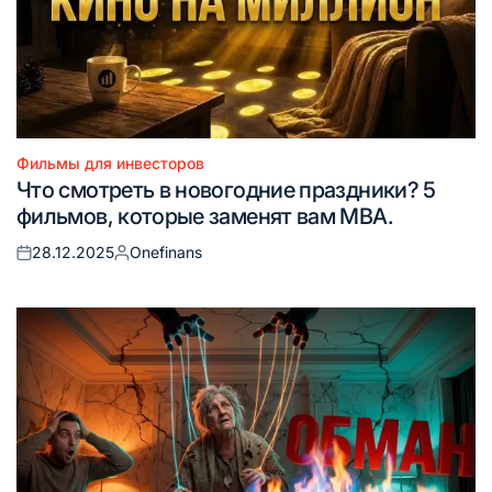
Фильмы для инвесторов
Опубликовано
Что смотреть в новогодние праздники? 5
в
фильмов, которые заменят вам MBA.
28.12.2025
Onefinans
Опубликовано
Запись
на
от