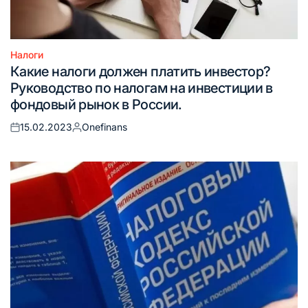
Налоги
Опубликовано
Какие налоги должен платить инвестор?
в
Руководство по налогам на инвестиции в
фондовый рынок в России.
15.02.2023
Onefinans
Опубликовано
Запись
на
от