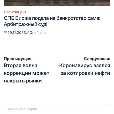
События дня
Опубликовано
СПБ Биржа подала на банкротство сама:
в
Арбитражный суд!
29.11.2023
Onefinans
Опубликовано
Запись
на
от
Навигация
Предыдущая:
Следующая:
по
Вторая волна
Коронавирус взялся
записям
коррекции может
за котировки нефти
накрыть рынки