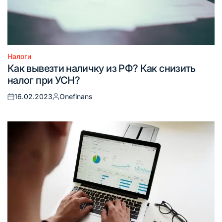
Налоги
Опубликовано
Как вывезти наличку из РФ? Как снизить
в
налог при УСН?
16.02.2023
Onefinans
Опубликовано
Запись
на
от