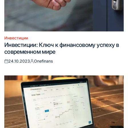
Инвестиции
Опубликовано
Инвестиции: Ключ к финансовому успеху в
в
современном мире
24.10.2023
Onefinans
Опубликовано
Запись
на
от