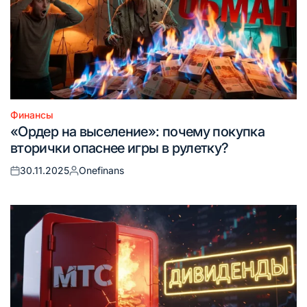
Финансы
Опубликовано
«Ордер на выселение»: почему покупка
в
вторички опаснее игры в рулетку?
30.11.2025
Onefinans
Опубликовано
Запись
на
от