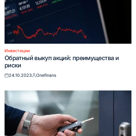
Инвестиции
Опубликовано
Обратный выкуп акций: преимущества и
в
риски
24.10.2023
Onefinans
Опубликовано
Запись
на
от