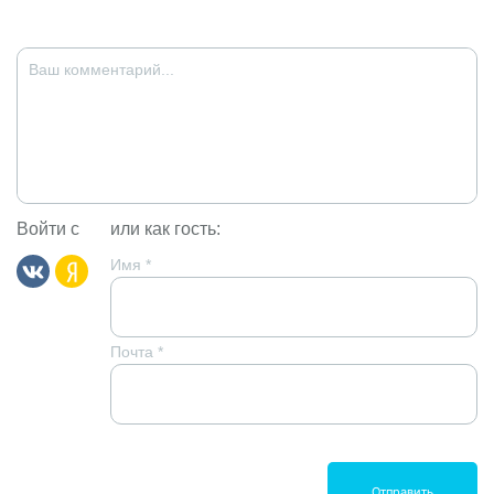
Войти с
или как гость:
Имя
*
Почта
*