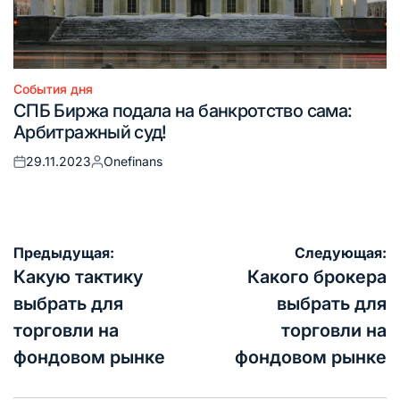
События дня
Опубликовано
СПБ Биржа подала на банкротство сама:
в
Арбитражный суд!
29.11.2023
Onefinans
Опубликовано
Запись
на
от
Навигация
Предыдущая:
Следующая:
по
Какую тактику
Какого брокера
записям
выбрать для
выбрать для
торговли на
торговли на
фондовом рынке
фондовом рынке