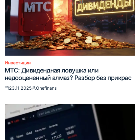
Инвестиции
Опубликовано
МТС: Дивидендная ловушка или
в
недооцененный алмаз? Разбор без прикрас
23.11.2025
Onefinans
Опубликовано
Запись
на
от