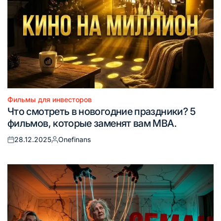
Фильмы для инвесторов
Опубликовано
Что смотреть в новогодние праздники? 5
в
фильмов, которые заменят вам MBA.
28.12.2025
Onefinans
Опубликовано
Запись
на
от