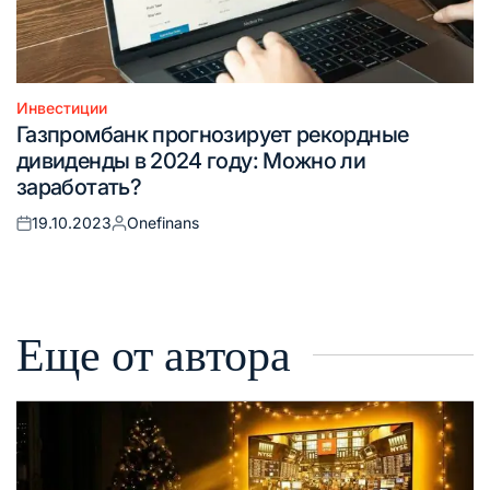
Инвестиции
Опубликовано
Газпромбанк прогнозирует рекордные
в
дивиденды в 2024 году: Можно ли
заработать?
19.10.2023
Onefinans
Опубликовано
Запись
на
от
Еще от автора