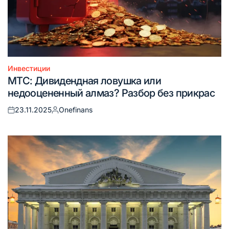
Инвестиции
Опубликовано
МТС: Дивидендная ловушка или
в
недооцененный алмаз? Разбор без прикрас
23.11.2025
Onefinans
Опубликовано
Запись
на
от